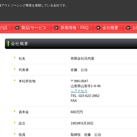
種アウトソーシング事業を展開している会社です。
点の話
製品/サービス
新着情報・FAQ
会社概要
お
会社概要
社名
有限会社荘内屋
代表者
佐藤 公治
本社所在地
〒990-0047
山形県山形市1-9-46
→アクセス
TEL. 023-622-2862
FAX.
資本金
600万円
設立
1953年5月28日
役員
取締役 佐藤 公治