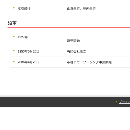
取引銀行
山形銀行、荘内銀行
沿革
1927年
販売開始
1953年5月28日
有限会社設立
2006年4月26日
各種アウトソーシング事業開始
プライ